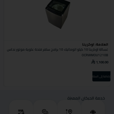
العلامة:
اوكرينا
ا
غسالة اوكرينا 10 كيلو اتوماتيك 10 برامج سلفر فتحة علوية موتور نحاس
A
OCRWMOU1210B
0
1,100.00
إضافة إلى السلة
إضا
خدمة الحركان المميزة