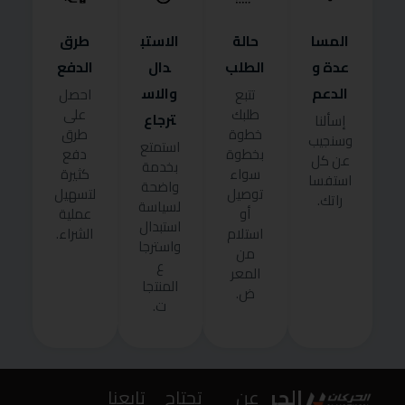
المسا
حالة
الاستب
طرق
عدة و
الطلب
دال
الدفع
الدعم
والاس
تتبع
احصل
طلبك
على
ترجاع
إسألنا
خطوة
طرق
وسنجيب
استمتع
بخطوة
دفع
عن كل
بخدمة
سواء
كثيرة
استفسا
واضحة
توصيل
لتسهيل
راتك.
لسياسة
أو
عملية
استبدال
استلام
الشراء.
واسترجا
من
ع
المعر
المنتجا
ض.
ت.
الحر
عن
تحتاج
تابعنا