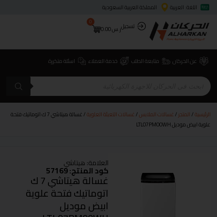
اللغة: العربية
المملكة العربية السعودية
0
تسجيل
ر.س
0.00
عن الحركان
متابعة الطلب
خدمة العملاء
اسئلة متكررة
الرئيسية
/
المتجر
/
غسالات الملابس
/
غسالات التعبئة العلوية
/ غسالة هيتاشي 7 ك اتوماتيك فتحة
علوية ابيض موديل LTL07PM00WH
العلامة:
هيتاشي
كود المنتج: 57169
غسالة هيتاشي 7 ك
اتوماتيك فتحة علوية
ابيض موديل