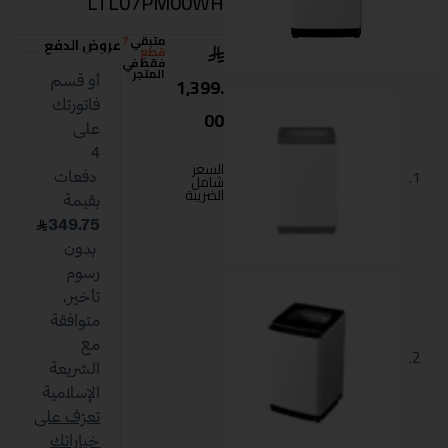
LTL07PM00WH
متبقي
7
عروض الدفع
قطع
فقط في
المتجر
1,399.
00
السعر
شامل
الضريبة