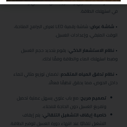
•
المحرك:
محرك قوي ومتطور يضمن أداء عالي وكفاءة
في استهلاك الطاقة.
•
شاشة عرض:
شاشة رقمية LED لعرض البرامج المتاحة،
الوقت المتبقي، وإعدادات الغسيل.
•
نظام الاستشعار الذكي:
يقوم بتحديد حجم الغسيل
وضبط استهلاك الماء والطاقة وفقًا لذلك.
•
نظام تدفق المياه المتقدم:
لضمان توزيع مثالي للماء
داخل الحوض، مما يحقق تنظيفًا فعالًا.
تصميم مريح:
مع باب علوي يسهل عملية تحميل
وتفريغ الغسيل دون الحاجة للانحناء.
خاصية إيقاف التشغيل التلقائي:
يتم إيقاف
التشغيل تلقائيًا عند انتهاء دورة الغسيل لتوفير الطاقة.