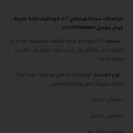
مواصفات غسالة هيتاشي 7 ك اتوماتيك فتحة علوية
ابيض موديل LTL07PM00WH:
•
السعة:
7.5 كيلوغرام، مثالية للعائلات المتوسطة الحجم أو
الأفراد الذين يحتاجون إلى غسل كميات كبيرة من الملابس
دفعة واحدة.
•
نوع الغسالة:
أوتوماتيك بالكامل مع تعبئة علوية (Top
Load) لسهولة تحميل وتفريغ الملابس.
• العرض: 59 سم
• العمق: 61 سم
• الارتفاع: 103 سم