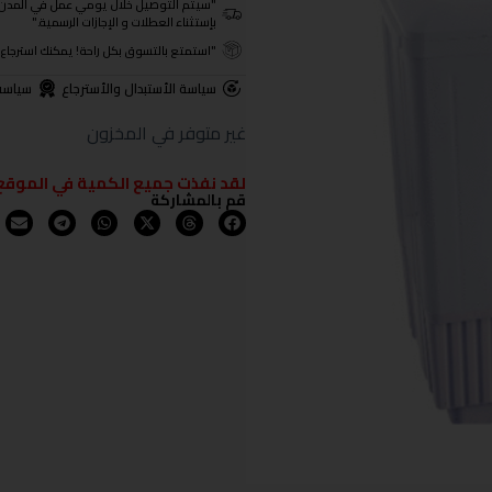
"سيتم التوصيل خلال يومي عمل في المدن الرئيسية ومن 3- 4
بإستثناء العطلات و الإجازات الرسمية."
"استمتع بالتسوق بكل راحة! يمكنك استرجاع المنتجات خلال 3 أيام من تا
سياسة الأستبدال والأسترجاع
سياسة
غير متوفر في المخزون
لقد نفذت جميع الكمية في الموقع
قم بالمشاركة