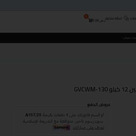
0
لاء
اسئلة متكررة
ر.س
0.00
شاء حساب
GVCW
عروض الدفع