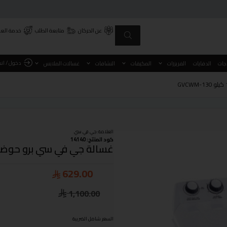
عن الحركان
متابعة الطلب
خدمة العم
دخول / ان
اجات
الدفايات
الفريزرات
المكيفات
النشافات
غسالات الملابس
العلامة:
جي في سي
كود المنتج: 14140
غسالة جي في سي برو حوضين 12 كيلو M-130
629.00
1,100.00
السعر شامل الضريبة