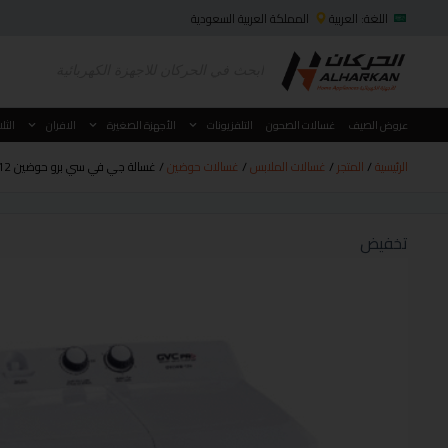
اللغة: العربية
المملكة العربية السعودية
عروض الصيف
غسالات الصحون
التلفزيونات
الأجهزة الصغيرة
الافران
الثل
الرئيسية
/
المتجر
/
غسالات الملابس
/
غسالات حوضين
/ غسالة جي في سي برو حوضين 12 كيلو GVCWM-130
تخفيض