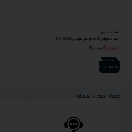
العلامة:
كولن
غسالة كولين 18 ك حوضين موديل 809101006
1,049.00
1,500.00
وفر 30%
إضافة إلى السلة
خدمة الحركان المميزة