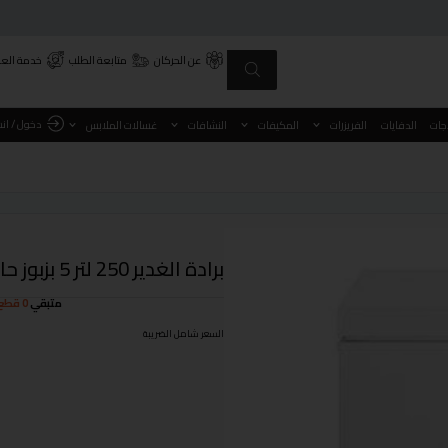
عن الحركان
متابعة الطلب
خدمة العم
دخول / ان
اجات
الدفايات
الفريزرات
المكيفات
النشافات
غسالات الملابس
برادة الغدير 250 لتر 5 بزبوز حار / بارد
متبقي
0 قطع
السعر شامل الضريبة