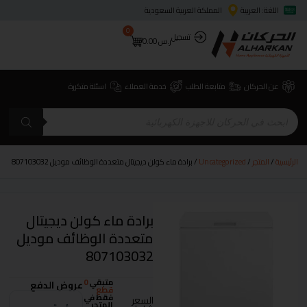
اللغة: العربية
المملكة العربية السعودية
0
تسجيل
ر.س
0.00
عن الحركان
متابعة الطلب
خدمة العملاء
اسئلة متكررة
الرئيسية
/
المتجر
/
Uncategorized
/ برادة ماء كولن ديجيتال متعددة الوظائف موديل 807103032
برادة ماء كولن ديجيتال
متعددة الوظائف موديل
807103032
متبقي
0
عروض الدفع
قطع
فقط في
السعر
المتجر