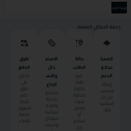
قراءة المزيد
قرا
خدمة الحركان المميزة
المسا
حالة
الاستب
طرق
عدة و
الطلب
دال
الدفع
الدعم
والاس
تتبع
احصل
طلبك
على
ترجاع
إسألنا
خطوة
طرق
وسنجيب
استمتع
بخطوة
دفع
عن كل
بخدمة
سواء
كثيرة
استفسا
واضحة
توصيل
لتسهيل
راتك.
لسياسة
أو
عملية
استبدال
استلام
الشراء.
واسترجا
من