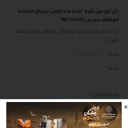
كن أول من يقيم “برادة ماء كولن ديجيتال متعددة
الوظائف موديل 807103032”
لن يتم نشر عنوان بريدك الإلكتروني.
الحقول الإلزامية مشار
إليها بـ
*
تقييمك
*
الاسم
*
البريد الإلكتروني
*
مراجعتك
*