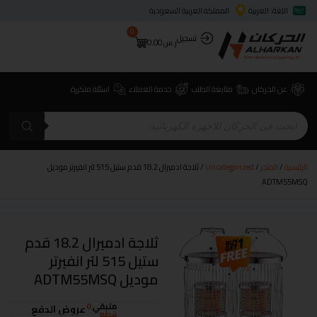
اللغة: العربية
المملكة العربية السعودية
0
تسجيل
ر.س
0.00
عن الحركان
متابعة الطلب
خدمة العملاء
اسئلة متكررة
الرئيسية
/
المتجر
/
Uncategorized
/ ثلاجة ادميرال 18.2 قدم ستيل 515 لتر انفيرتر موديل
ADTM55MSQ
ثلاجة ادميرال 18.2 قدم
ستيل 515 لتر انفيرتر
موديل ADTM55MSQ
متبقي
0
عروض الدفع
قطع