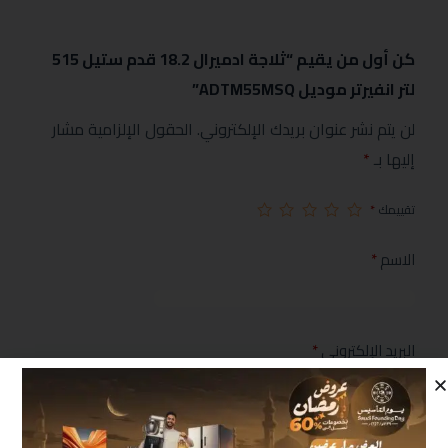
كن أول من يقيم “ثلاجة ادميرال 18.2 قدم ستيل 515
لتر انفيرتر موديل ADTM55MSQ”
لن يتم نشر عنوان بريدك الإلكتروني.
الحقول الإلزامية مشار
إليها بـ
*
تقييمك
*
الاسم
*
البريد الإلكتروني
*
مراجعتك
*