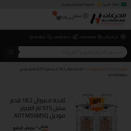
اللغة: العربية
المملكة العربية السعودية
0
تسجيل
ر.س
0.00
عن الحركان
متابعة الطلب
خدمة العملاء
اسئلة متكررة
الرئيسية
/
المتجر
/
Uncategorized
/ ثلاجة ادميرال 18.2 قدم ستيل 515 لتر انفيرتر موديل
ADTM55MSQ
ثلاجة ادميرال 18.2 قدم
ستيل 515 لتر انفيرتر
موديل ADTM55MSQ
متبقي
0
عروض الدفع
قطع