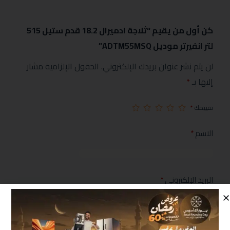
كن أول من يقيم “ثلاجة ادميرال 18.2 قدم ستيل 515
لتر انفيرتر موديل ADTM55MSQ”
لن يتم نشر عنوان بريدك الإلكتروني.
الحقول الإلزامية مشار
إليها بـ
*
تقييمك
*
الاسم
*
البريد الإلكتروني
*
مراجعتك
*