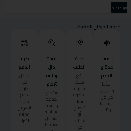
قراءة المزيد
قرا
خدمة الحركان المميزة
المسا
حالة
الاستب
طرق
عدة و
الطلب
دال
الدفع
الدعم
والاس
تتبع
احصل
طلبك
على
ترجاع
إسألنا
خطوة
طرق
وسنجيب
استمتع
بخطوة
دفع
عن كل
بخدمة
سواء
كثيرة
استفسا
واضحة
توصيل
لتسهيل
راتك.
لسياسة
أو
عملية
استبدال
استلام
الشراء.
واسترجا
من