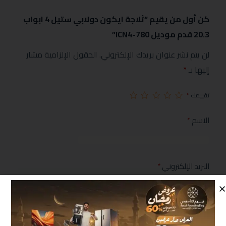
كن أول من يقيم “ثلاجة ايكون دولابي ستيل 4 ابواب
20.3 قدم موديل ICN4-780”
لن يتم نشر عنوان بريدك الإلكتروني.
الحقول الإلزامية مشار
إليها بـ
*
تقييمك
*
الاسم
*
البريد الإلكتروني
*
مراجعتك
*