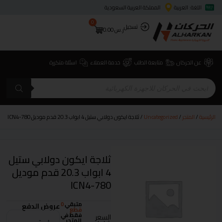
اللغة: العربية
المملكة العربية السعودية
0
تسجيل
ر.س
0.00
عن الحركان
متابعة الطلب
خدمة العملاء
اسئلة متكررة
الرئيسية
/
المتجر
/
Uncategorized
/ ثلاجة ايكون دولابي ستيل 4 ابواب 20.3 قدم موديل ICN4-780
ثلاجة ايكون دولابي ستيل
4 ابواب 20.3 قدم موديل
ICN4-780
متبقي
0
عروض الدفع
قطع
فقط في
السعر
المتجر