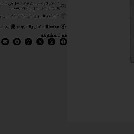
"سيتم التوصيل خلال يومي عمل في المدن الرئيسية ومن 3- 4
بإستثناء العطلات و الإجازات الرسمية."
"استمتع بالتسوق بكل راحة! يمكنك استرجاع المنتجات خلال 3 أيام من تا
سياسة الأستبدال والأسترجاع
سياسة
قم بالمشاركة