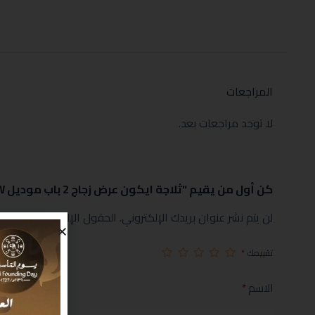
المراجعات
لا توجد مراجعات بعد.
كن أول من يقيم “ثلاجة ايكون عرض زجاج 2 باب موديل ICVSC618WW”
لن يتم نشر عنوان بريدك الإلكتروني.
الحقول الإلزامية مشار إليها
تقييمك
*
الاسم
*