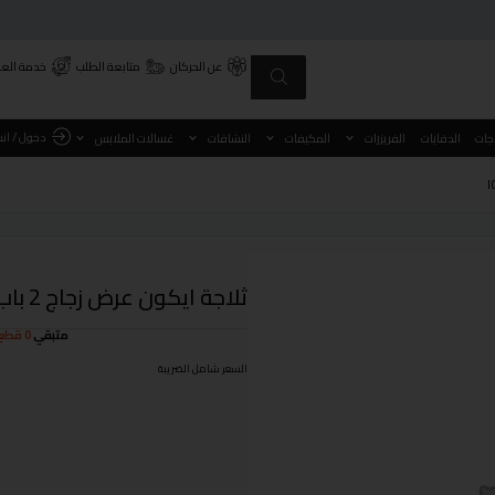
عن الحركان
متابعة الطلب
خدمة العم
دخول / ان
اجات
الدفايات
الفريزرات
المكيفات
النشافات
غسالات الملابس
ثلاجة ايكون عرض زجاج 2 باب موديل ICVSC618WW
متبقي
0 قطع
السعر شامل الضريبة