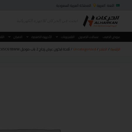
اللغة: العربية
المملكة العربية السعودية
عروض الصيف
غسالات الصحون
التلفزيونات
الأجهزة الصغيرة
الافران
الثل
الرئيسية
/
المتجر
/
Uncategorized
/ ثلاجة ايكون عرض زجاج 2 باب موديل ICVSC618WW