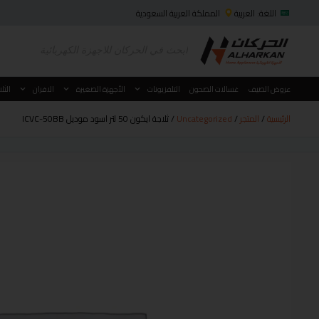
اللغة: العربية
المملكة العربية السعودية
عروض الصيف
غسالات الصحون
التلفزيونات
الأجهزة الصغيرة
الافران
الثل
الرئيسية
/
المتجر
/
Uncategorized
/ ثلاجة ايكون 50 لتر اسود موديل ICVC-50BB