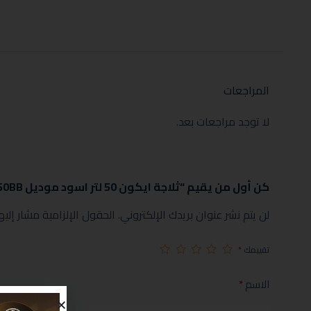
المراجعات
لا توجد مراجعات بعد.
كن أول من يقيم “ثلاجة ايكون 50 لتر اسود موديل ICVC-50BB”
لن يتم نشر عنوان بريدك الإلكتروني.
الحقول الإلزامية مشار إليها
تقييمك
*
الاسم
*