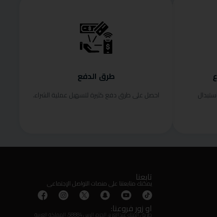
ع
طرق الدفع
ستبدال
احصل على طرق دفع كثيرة لتسهيل عملية الشراء.
تابعنا
يمكنك متابعتنا على منصات التواصل الإجتماعى
او زور فروعنا:
طريق الملك عبدالعزيز، الحزم، الرس 58884، المملكة العربية