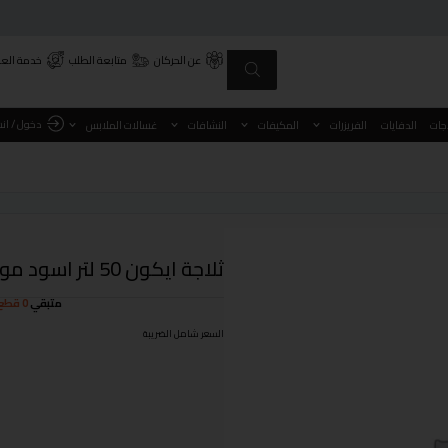
عن الحركان
متابعة الطلب
خدمة العم
دخول / ان
اجات
الدفايات
الفريزرات
المكيفات
النشافات
غسالات الملابس
ثلاجة ايكون 50 لتر اسود موديل ICVC-50BB
متبقي
0 قطع
السعر شامل الضريبة