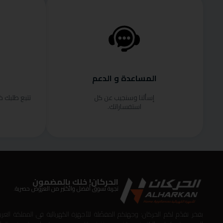
المساعدة و الدعم
إسألنا وسنجيب عن كل
تتبع طلبك 
استفساراتك.
الحركان! خلك بالمضمون
تجربة تسوق أفضل والكثير من العروض حصرية.
بفخر نقدّم لكم الحركان: وجهتكم المفضّلة للأجهزة الكهربائية في المملكة العربي