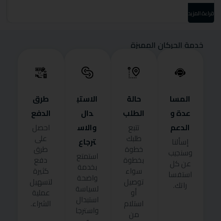
قراءة المزيد
قرا
خدمة الحركان المميزة
المسا
حالة
الاستب
طرق
عدة و
الطلب
دال
الدفع
الدعم
والاس
تتبع
احصل
طلبك
على
ترجاع
إسألنا
خطوة
طرق
وسنجيب
استمتع
بخطوة
دفع
عن كل
بخدمة
سواء
كثيرة
استفسا
واضحة
توصيل
لتسهيل
راتك.
لسياسة
أو
عملية
استبدال
استلام
الشراء.
واسترجا
من