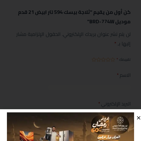
كن أول من يقيم “ثلاجة بيسك 594 لتر ابيض 21 قدم
موديل BRD-774W”
لن يتم نشر عنوان بريدك الإلكتروني.
الحقول الإلزامية مشار
إليها بـ
*
تقييمك
*
الاسم
*
البريد الإلكتروني
*
مراجعتك
*