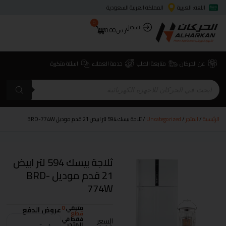
اللغة: العربية
المملكة العربية السعودية
0
تسجيل
ر.س
0.00
عن الحركان
متابعة الطلب
خدمة العملاء
اسئلة متكررة
الرئيسية
/
المتجر
/
Uncategorized
/ ثلاجة بيسك 594 لتر ابيض 21 قدم موديل BRD-774W
ثلاجة بيسك 594 لتر ابيض
21 قدم موديل BRD-
774W
متبقي
0
عروض الدفع
قطع
فقط في
السعر
المتجر