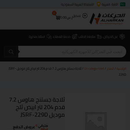
اللغة: العربية
المملكة العربية السعودية
0
تسجيل
ر.س
0.00
عن الحركان
متابعة الطلب
خدمة العملاء
اسئلة متكررة
الرئيسية
/
المتجر
/
Uncategorized
/ ثلاجة جستنج هاوس 7.2 قدم 204 لتر ابيض ثلج موديل JSRF-
229D
ثلاجة جستنج هاوس 7.2
قدم 204 لتر ابيض ثلج
موديل JSRF-229D
متبقي
0
عروض الدفع
قطع