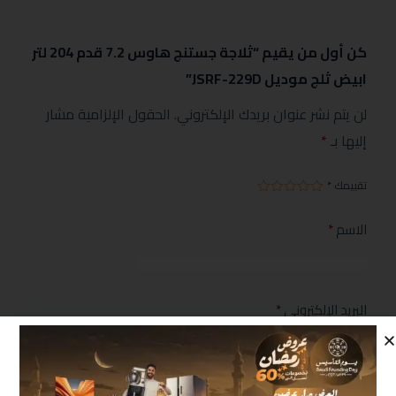
كن أول من يقيم “ثلاجة جستنج هاوس 7.2 قدم 204 لتر
ابيض ثلج موديل JSRF-229D”
لن يتم نشر عنوان بريدك الإلكتروني.
الحقول الإلزامية مشار
إليها بـ
*
تقييمك
*
الاسم
*
البريد الإلكتروني
*
مراجعتك
*