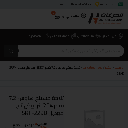
اللغة: العربية
المملكة العربية السعودية
0
تسجيل
ر.س
0.00
عن الحركان
متابعة الطلب
خدمة العملاء
اسئلة متكررة
الرئيسية
/
المتجر
/
Uncategorized
/ ثلاجة جستنج هاوس 7.2 قدم 204 لتر ابيض ثلج موديل JSRF-
229D
ثلاجة جستنج هاوس 7.2
قدم 204 لتر ابيض ثلج
موديل JSRF-229D
متبقي
0
عروض الدفع
قطع