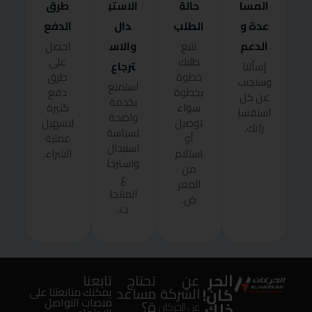
المسا
حالة
الاستب
طرق
عدة و
الطلب
دال
الدفع
الدعم
والاس
تتبع
احصل
طلبك
على
ترجاع
إسألنا
خطوة
طرق
وسنجيب
استمتع
بخطوة
دفع
عن كل
بخدمة
سواء
كثيرة
استفسا
واضحة
توصيل
لتسهيل
راتك.
لسياسة
أو
عملية
استبدال
استلام
الشراء.
واسترجا
من
ع
المعر
المنتجا
ض.
ت.
الحر
عن
تحتاج
تابعنا
كان!
الشركة
مساعد
يمكنك متابعتنا على
منصات التواصل
ة؟
خلك
عن الحركان