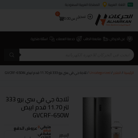
اللغة: العربية
المملكة العربية السعودية
0
تسجيل
ر.س
0.00
عن الحركان
متابعة الطلب
خدمة العملاء
اسئلة متكررة
الرئيسية
/
المتجر
/
Uncategorized
/ ثلاجة جي في سي برو 333 لتر 11.70 قدم ابيض GVCRF-650W
ثلاجة جي في سي برو 333
لتر 11.70 قدم ابيض
GVCRF-650W
متبقي
0
عروض الدفع
قطع
فقط في
السعر
المتجر