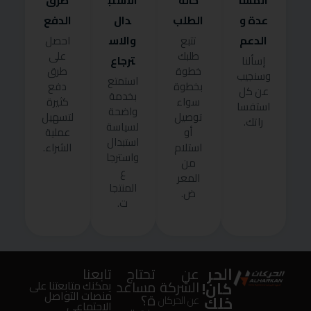
المسا
حالة
الاستب
طرق
عدة و
الطلب
دال
الدفع
الدعم
والاس
تتبع
احصل
طلبك
على
ترجاع
إسألنا
خطوة
طرق
وسنجيب
استمتع
بخطوة
دفع
عن كل
بخدمة
سواء
كثيرة
استفسا
واضحة
توصيل
لتسهيل
راتك.
لسياسة
أو
عملية
استبدال
استلام
الشراء.
واسترجا
من
ع
المعر
المنتجا
ض.
ت.
الحر
عن
تحتاج
تابعنا
كان!
الشركة
مساعد
يمكنك متابعتنا على
منصات التواصل
ة؟
خلك
عن الحركان
الإجتماعى