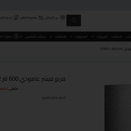
عن الحركان
متابعة الطلب
خدمة العم
دخول / ان
اجات
الدفايات
الفريزرات
المكيفات
النشافات
غسالات الملابس
فريزر فيشر عامودي 600 لتر 21.2 قدم ستيل انفرتر موديل FURFS-800HIS
متبقي
0 قطع
السعر شامل الضريبة