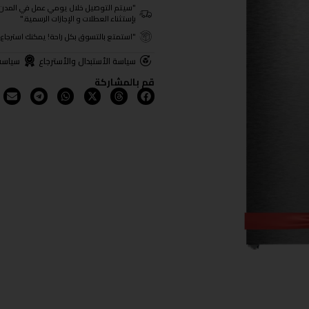
"سيتم التوصيل خلال يومي عمل في المدن الرئيسية ومن 3- 4
بإستثناء العطلات و الإجازات الرسمية."
"استمتع بالتسوق بكل راحة! يمكنك استرجاع المنتجات خلال 3 أيام من تا
سياسة الأستبدال والأسترجاع
سياسة
قم بالمشاركة