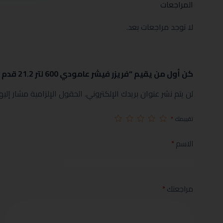
المراجعات
لا توجد مراجعات بعد.
كن أول من يقيم “فريزر فيشر عامودي 600 لتر 21.2 قدم ستيل انفرتر موديل FURFS-800HIS”
لن يتم نشر عنوان بريدك الإلكتروني.
الحقول الإلزامية مشار إليها
تقييمك
*
الاسم
*
مراجعتك
*