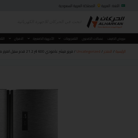
اللغة: العربية
المملكة العربية السعودية
عروض الصيف
غسالات الصحون
التلفزيونات
الأجهزة الصغيرة
الافران
الثل
الرئيسية
/
المتجر
/
Uncategorized
/ فريزر فيشر عامودي 600 لتر 21.2 قدم ستيل انفرتر موديل FURFS-800HIS