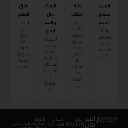
المسا
حالة
الاستب
طرق
عدة و
الطلب
دال
الدفع
الدعم
والاس
تتبع
احصل
طلبك
على
ترجاع
إسألنا
خطوة
طرق
وسنجيب
استمتع
بخطوة
دفع
عن كل
بخدمة
سواء
كثيرة
استفسا
واضحة
توصيل
لتسهيل
راتك.
لسياسة
أو
عملية
استبدال
استلام
الشراء.
واسترجا
من
ع
المعر
المنتجا
ض.
ت.
الحر
عن
تحتاج
تابعنا
كان!
الشركة
مساعد
يمكنك متابعتنا على
منصات التواصل