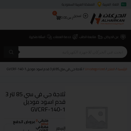
اللغة: العربية
المملكة العربية السعودية
0
تسجيل
ر.س
0.00
عن الحركان
متابعة الطلب
خدمة العملاء
اسئلة متكررة
الرئيسية
/
المتجر
/
Uncategorized
/ ثلاجة جي في سي 85 لتر 3 قدم اسود موديل GVCRF-140-1
ثلاجة جي في سي 85 لتر 3
قدم اسود موديل
GVCRF-140-1
متبقي
0
عروض الدفع
قطع
فقط في
السعر
المتجر