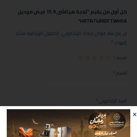
كن أول من يقيم “ثلاجة هيتاشى 15.9 ابيض موديل
HRTN7489DFTWHSA”
لن يتم نشر عنوان بريدك الإلكتروني.
الحقول الإلزامية مشار
إليها بـ
*
تقييمك
*
الاسم
*
البريد الإلكتروني
*
مراجعتك
*