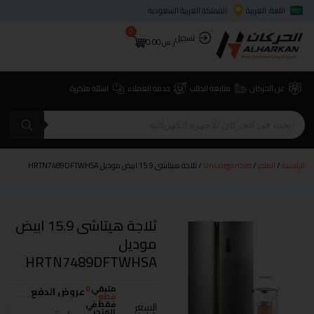
اللغة: العربية
المملكة العربية السعودية
0
تسجيل
ر.س
0.00
عن الحركان
متابعة الطلب
خدمة العملاء
اسئلة متكررة
الرئيسية
/
المتجر
/
Uncategorized
/ ثلاجة هيتاشى 15.9 ابيض موديل HRTN7489DFTWHSA
ثلاجة هيتاشى 15.9 ابيض
موديل
HRTN7489DFTWHSA
متبقي
0
عروض الدفع
قطع
فقط في
السعر
المتجر