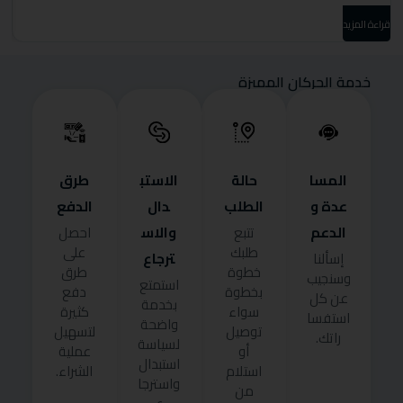
قراءة المزيد
قرا
خدمة الحركان المميزة
المسا
حالة
الاستب
طرق
عدة و
الطلب
دال
الدفع
الدعم
والاس
تتبع
احصل
طلبك
على
ترجاع
إسألنا
خطوة
طرق
وسنجيب
استمتع
بخطوة
دفع
عن كل
بخدمة
سواء
كثيرة
استفسا
واضحة
توصيل
لتسهيل
راتك.
لسياسة
أو
عملية
استبدال
استلام
الشراء.
واسترجا
من