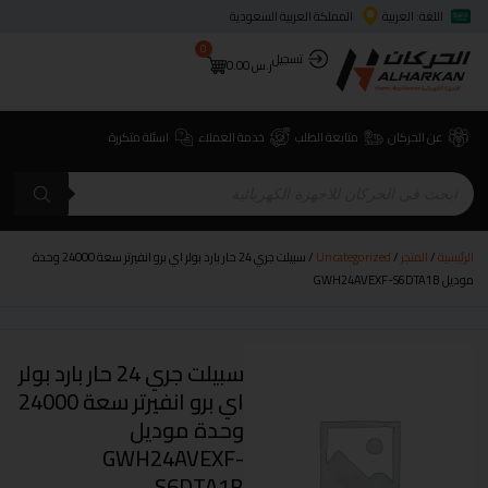
اللغة: العربية
المملكة العربية السعودية
0
تسجيل
ر.س
0.00
عن الحركان
متابعة الطلب
خدمة العملاء
اسئلة متكررة
الرئيسية
/
المتجر
/
Uncategorized
/ سبيلت جري 24 حار بارد بولر اي برو انفيرتر سعة 24000 وحدة
موديل GWH24AVEXF-S6DTA1B
سبيلت جري 24 حار بارد بولر
اي برو انفيرتر سعة 24000
وحدة موديل
GWH24AVEXF-
S6DTA1B