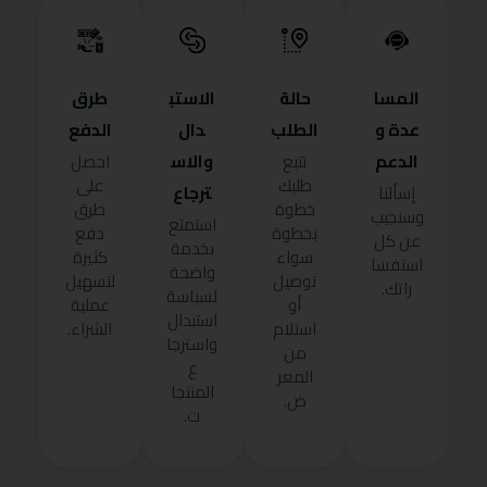
المسا
حالة
الاستب
طرق
عدة و
الطلب
دال
الدفع
الدعم
والاس
تتبع
احصل
طلبك
على
ترجاع
إسألنا
خطوة
طرق
وسنجيب
استمتع
بخطوة
دفع
عن كل
بخدمة
سواء
كثيرة
استفسا
واضحة
توصيل
لتسهيل
راتك.
لسياسة
أو
عملية
استبدال
استلام
الشراء.
واسترجا
من
ع
المعر
المنتجا
ض.
ت.