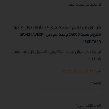
لا توجد مراجعات بعد.
كن أول من يقيم “سبيلت جري 24 حار بارد بولر اي برو
انفيرتر سعة 24000 وحدة موديل GWH24AVEXF-
S6DTA1B”
لن يتم نشر عنوان بريدك الإلكتروني.
الحقول الإلزامية مشار
إليها بـ
*
تقييمك
*
الاسم
*
البريد الإلكتروني
*