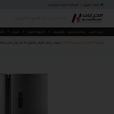
اللغة: العربية
المملكة العربية السعودية
عروض الصيف
غسالات الصحون
التلفزيونات
الأجهزة الصغيرة
الافران
الثل
الرئيسية
/
المتجر
/
Uncategorized
/ سبيلت جستنج هاوس بلاتنيوم 24 بارد واي فاي سعة 21000موديل JHSP-24C-WF