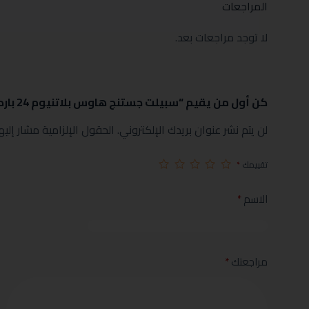
المراجعات
لا توجد مراجعات بعد.
كن أول من يقيم “سبيلت جستنج هاوس بلاتنيوم 24 بارد واي فاي سعة 21000موديل JHSP-24C-WF”
لن يتم نشر عنوان بريدك الإلكتروني.
الحقول الإلزامية مشار إليها
تقييمك
*
الاسم
*
مراجعتك
*