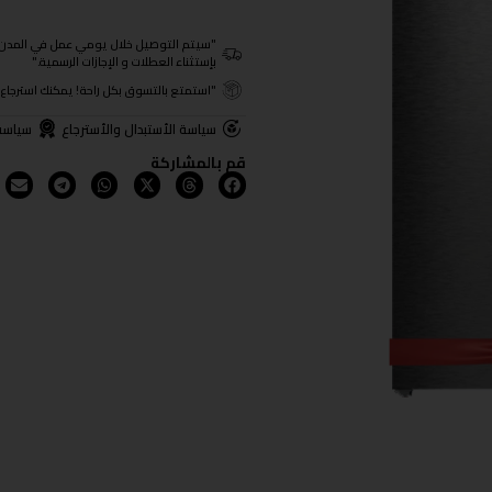
"سيتم التوصيل خلال يومي عمل في المدن الرئيسية ومن 3- 4
بإستثناء العطلات و الإجازات الرسمية."
"استمتع بالتسوق بكل راحة! يمكنك استرجاع المنتجات خلال 3 أيام من تا
سياسة الأستبدال والأسترجاع
سياسة
قم بالمشاركة