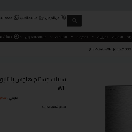
عن الحركان
متابعة الطلب
خدمة العم
دخول / ان
اجات
الدفايات
الفريزرات
المكيفات
النشافات
غسالات الملابس
WF
متبقي
0 قطع
السعر شامل الضريبة