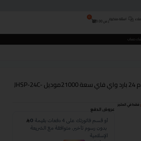
0
لاء
اسئلة متكررة
ر.س
0.00
شاء حساب
سبيلت جستنج هاوس بلاتنيوم 24 بارد واي فاي سعة 21000موديل JHSP-24C-
فقط في المتجر
عروض الدفع