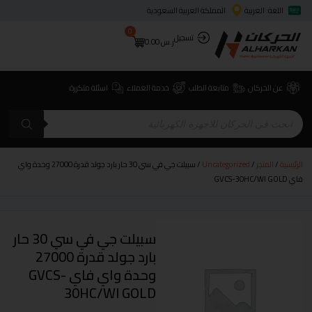
اللغة: العربية
المملكة العربية السعودية
0
تسجيل
ر.س
0.00
عن الحركان
متابعة الطلب
خدمة العملاء
اسئلة متكررة
الرئيسية
/
المتجر
/
Uncategorized
/ سبيلت جي في سي 30 حار بارد جولد قدرة 27000 وحدة واي
فاي GVCS-30HC/WI GOLD
سبيلت جي في سي 30 حار
بارد جولد قدرة 27000
وحدة واي فاي GVCS-
30HC/WI GOLD