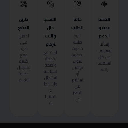
المسا
حالة
الاستب
طرق
عدة و
الطلب
دال
الدفع
الدعم
والاس
تتبع
احصل
طلبك
على
ترجاع
إسألنا
خطوة
طرق
وسنجيب
استمتع
بخطوة
دفع
عن كل
بخدمة
سواء
كثيرة
استفسا
واضحة
توصيل
لتسهيل
راتك.
لسياسة
أو
عملية
استبدال
استلام
الشراء.
واسترجا
من
ع
المعر
المنتجا
ض.
ت.