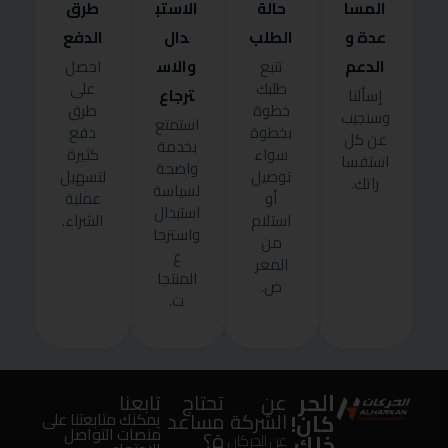
المسا
حالة
الاستب
طرق
عدة و
الطلب
دال
الدفع
الدعم
والاس
تتبع
احصل
طلبك
على
ترجاع
إسألنا
خطوة
طرق
وسنجيب
استمتع
بخطوة
دفع
عن كل
بخدمة
سواء
كثيرة
استفسا
واضحة
توصيل
لتسهيل
راتك.
لسياسة
أو
عملية
استبدال
استلام
الشراء.
واسترجا
من
ع
المعر
المنتجا
ض.
ت.
الحر
عن
تحتاج
تابعنا
كان!
الشركة
مساعد
يمكنك متابعتنا على
منصات التواصل
ة؟
خلك
عن الحركان