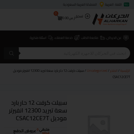
اللغة: العربية
المملكة العربية السعودية
0
تسجيل
ر.س
0.00
عن الحركان
متابعة الطلب
خدمة العملاء
اسئلة متكررة
الرئيسية
/
المتجر
/
Uncategorized
/ سبيلت كرفت 12 حار بارد سعة تبريد 12300 انفيرتر موديل
CSAC12CE7T
سبيلت كرفت 12 حار بارد
سعة تبريد 12300 انفيرتر
موديل CSAC12CE7T
متبقي
0
عروض الدفع
قطع