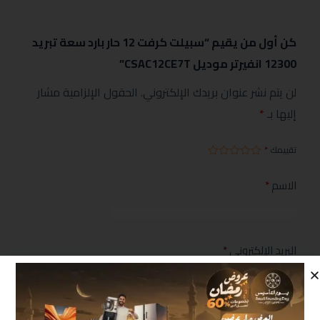
كن أول من يقيم “سبيلت كرفت 12 حار بارد سعة تبريد
12300 انفيرتر موديل CSAC12CE7T”
لن يتم نشر عنوان بريدك الإلكتروني.
الحقول الإلزامية مشار
إليها بـ
*
تقييمك
*
الاسم
*
البريد الإلكتروني
*
مراجعتك
*