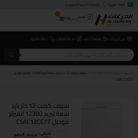
اللغة: العربية
المملكة العربية السعودية
0
تسجيل
ر.س
0.00
عن الحركان
متابعة الطلب
خدمة العملاء
اسئلة متكررة
الرئيسية
/
المتجر
/
Uncategorized
/ سبيلت كرفت 12 حار بارد سعة تبريد 12300 انفيرتر موديل
CSAC12CE7T
سبيلت كرفت 12 حار بارد
سعة تبريد 12300 انفيرتر
موديل CSAC12CE7T
متبقي
0
عروض الدفع
قطع