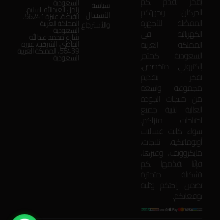
بفخر نقدّم لكم
السعودية
سياسة
زامل العبدالله السليم،
الحركان: وجهتكم
الأستبدال
الفيضة، عنيزة 56241،
المفضّلة للأجهزة
المملكة العربية
والأسترجاع
السعودية
الكهربائية في
شارع محمد عبدالله
المملكة العربية
القاضي، الشرقية، عنيزة
56439، المملكة العربية
السعودية. كمتجر
السعودية
إلكتروني متخصص،
نفخر بتقديم
مجموعة واسعة
من منتجات الجودة
العالية لتلبية جميع
احتياجات منزلكم.
سواء كانت غسالات
أوتوماتيكية، ثلاجات،
مايكروويف، وغيرها،
فإنّنا نقدّمها لكم
بتشكيلة متميّزة
تضمن راحتكم وتلبية
توقعاتكم.