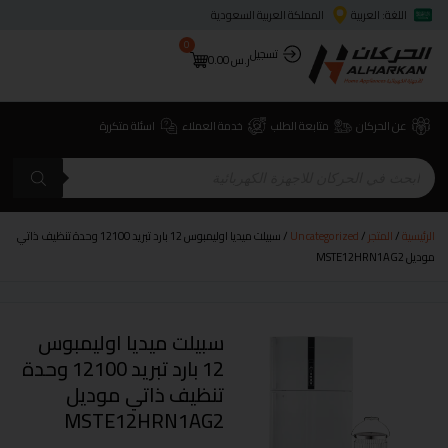
اللغة: العربية
المملكة العربية السعودية
0
تسجيل
ر.س
0.00
عن الحركان
متابعة الطلب
خدمة العملاء
اسئلة متكررة
الرئيسية
/
المتجر
/
Uncategorized
/ سبيلت ميديا اوليمبوس 12 بارد تبريد 12100 وحدة تنظيف ذاتي
موديل MSTE12HRN1AG2
سبيلت ميديا اوليمبوس
12 بارد تبريد 12100 وحدة
تنظيف ذاتي موديل
MSTE12HRN1AG2