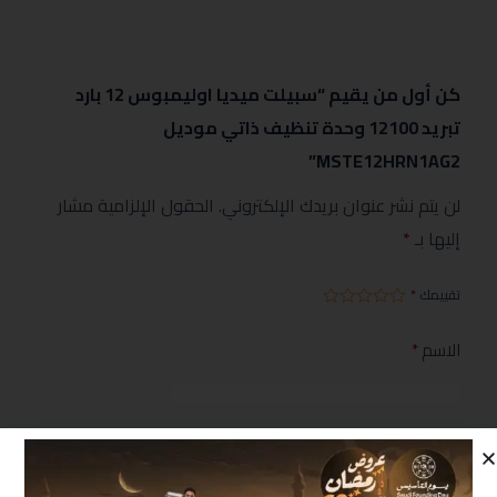
كن أول من يقيم “سبيلت ميديا اوليمبوس 12 بارد
تبريد 12100 وحدة تنظيف ذاتي موديل
MSTE12HRN1AG2”
لن يتم نشر عنوان بريدك الإلكتروني.
الحقول الإلزامية مشار
إليها بـ
*
تقييمك
*
الاسم
*
البريد الإلكتروني
*