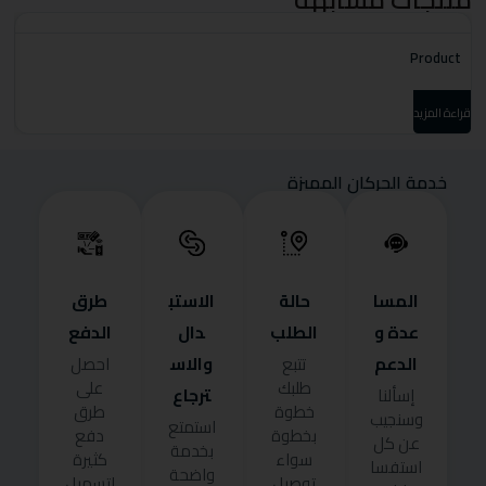
t
Product
قراءة المزيد
قرا
خدمة الحركان المميزة
المسا
حالة
الاستب
طرق
عدة و
الطلب
دال
الدفع
الدعم
والاس
تتبع
احصل
طلبك
على
ترجاع
إسألنا
خطوة
طرق
وسنجيب
استمتع
بخطوة
دفع
عن كل
بخدمة
سواء
كثيرة
استفسا
واضحة
توصيل
لتسهيل