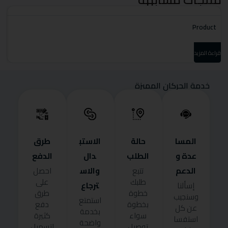
t
Product
قراءة المزيد
قرا
خدمة الحركان المميزة
المسا
حالة
الاستب
طرق
عدة و
الطلب
دال
الدفع
الدعم
والاس
تتبع
احصل
طلبك
على
ترجاع
إسألنا
خطوة
طرق
وسنجيب
استمتع
بخطوة
دفع
عن كل
بخدمة
سواء
كثيرة
استفسا
واضحة
توصيل
لتسهيل