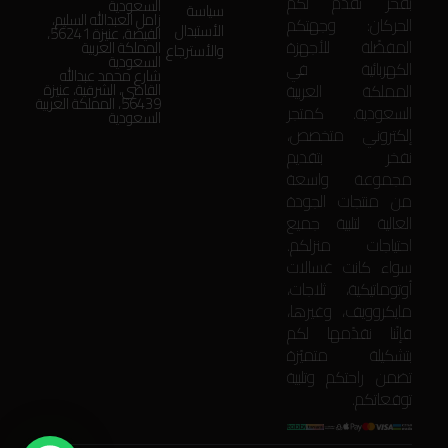
بفخر نقدّم لكم
السعودية
سياسة
زامل العبدالله السليم،
الحركان: وجهتكم
الأستبدال
الفيضة، عنيزة 56241،
المفضّلة للأجهزة
المملكة العربية
والأسترجاع
السعودية
الكهربائية في
شارع محمد عبدالله
المملكة العربية
القاضي، الشرقية، عنيزة
56439، المملكة العربية
السعودية. كمتجر
السعودية
إلكتروني متخصص،
نفخر بتقديم
مجموعة واسعة
من منتجات الجودة
العالية لتلبية جميع
احتياجات منزلكم.
سواء كانت غسالات
أوتوماتيكية، ثلاجات،
مايكروويف، وغيرها،
فإنّنا نقدّمها لكم
بتشكيلة متميّزة
تضمن راحتكم وتلبية
توقعاتكم.