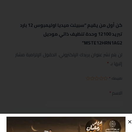
كن أول من يقيم “سبيلت ميديا اوليمبوس 12 بارد
تبريد 12100 وحدة تنظيف ذاتي موديل
MSTE12HRN1AG2”
لن يتم نشر عنوان بريدك الإلكتروني.
الحقول الإلزامية مشار
إليها بـ
*
تقييمك
*
الاسم
*
البريد الإلكتروني
*