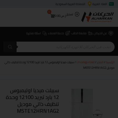
اللغة: العربية
المملكة العربية السعودية
0
تسجيل
ر.س
0.00
عن الحركان
متابعة الطلب
خدمة العملاء
اسئلة متكررة
الرئيسية
/
المتجر
/
Uncategorized
/ سبيلت ميديا اوليمبوس 12 بارد تبريد 12100 وحدة تنظيف ذاتي
موديل MSTE12HRN1AG2
سبيلت ميديا اوليمبوس
12 بارد تبريد 12100 وحدة
تنظيف ذاتي موديل
MSTE12HRN1AG2