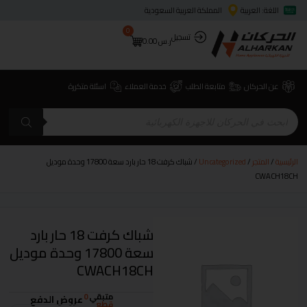
اللغة: العربية
المملكة العربية السعودية
0
تسجيل
ر.س
0.00
عن الحركان
متابعة الطلب
خدمة العملاء
اسئلة متكررة
الرئيسية
/
المتجر
/
Uncategorized
/ شباك كرفت 18 حار بارد سعة 17800 وحدة موديل
CWACH18CH
شباك كرفت 18 حار بارد
سعة 17800 وحدة موديل
CWACH18CH
متبقي
0
عروض الدفع
قطع