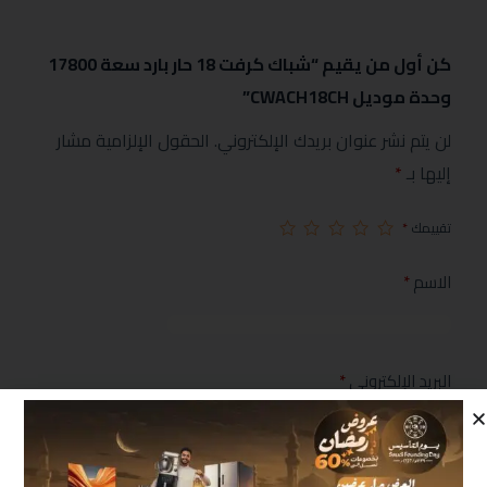
كن أول من يقيم “شباك كرفت 18 حار بارد سعة 17800
وحدة موديل CWACH18CH”
لن يتم نشر عنوان بريدك الإلكتروني.
الحقول الإلزامية مشار
إليها بـ
*
تقييمك
*
الاسم
*
البريد الإلكتروني
*
مراجعتك
*