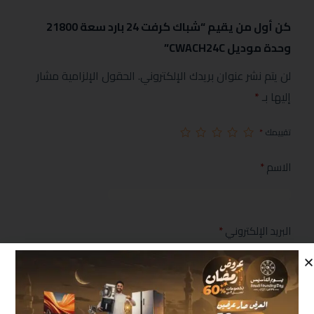
كن أول من يقيم “شباك كرفت 24 بارد سعة 21800
وحدة موديل CWACH24C”
لن يتم نشر عنوان بريدك الإلكتروني.
الحقول الإلزامية مشار
إليها بـ
*
تقييمك
*
الاسم
*
البريد الإلكتروني
*
مراجعتك
*