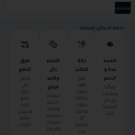
قراءة المزيد
قرا
خدمة الحركان المميزة
المسا
حالة
الاستب
طرق
عدة و
الطلب
دال
الدفع
الدعم
والاس
تتبع
احصل
طلبك
على
ترجاع
إسألنا
خطوة
طرق
وسنجيب
استمتع
بخطوة
دفع
عن كل
بخدمة
سواء
كثيرة
استفسا
واضحة
توصيل
لتسهيل
راتك.
لسياسة
أو
عملية
استبدال
استلام
الشراء.
واسترجا
من