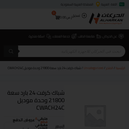
اللغة: العربية
المملكة العربية السعودية
0
تسجيل
ر.س
0.00
عن الحركان
متابعة الطلب
خدمة العملاء
اسئلة متكررة
الرئيسية
/
المتجر
/
Uncategorized
/ شباك كرفت 24 بارد سعة 21800 وحدة موديل CWACH24C
شباك كرفت 24 بارد سعة
21800 وحدة موديل
CWACH24C
متبقي
0
عروض الدفع
قطع
فقط في
السعر
المتجر