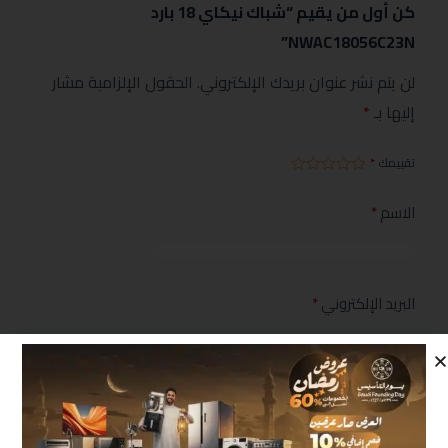
كن أول من يقيم “شباك نيكاي 18 بارد
NWAC18056C23N”
لن يتم نشر عنوان بريدك الإلكتروني.
الحقول الإلزامية مشار
إليها بـ
*
تقييمك
*
الاسم
*
البريد الإلكتروني
*
مراجعتك
*