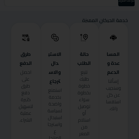
قراءة المزيد
قرا
خدمة الحركان المميزة
المسا
حالة
الاستب
طرق
عدة و
الطلب
دال
الدفع
الدعم
والاس
تتبع
احصل
طلبك
على
ترجاع
إسألنا
خطوة
طرق
وسنجيب
استمتع
بخطوة
دفع
عن كل
بخدمة
سواء
كثيرة
استفسا
واضحة
توصيل
لتسهيل
راتك.
لسياسة
أو
عملية
استبدال
استلام
الشراء.
واسترجا
من
ع
المعر
المنتجا