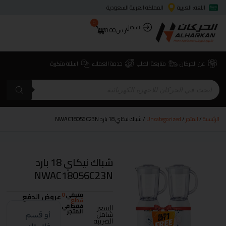
اللغة: العربية
المملكة العربية السعودية
0
تسجيل
ر.س
0.00
عن الحركان
متابعة الطلب
خدمة العملاء
اسئلة متكررة
الرئيسية
/
المتجر
/
Uncategorized
/ شباك نيكاي 18 بارد NWAC18056C23N
شباك نيكاي 18 بارد
NWAC18056C23N
متبقي
0
عروض الدفع
قطع
فقط في
السعر
المتجر
شامل
الضريبة