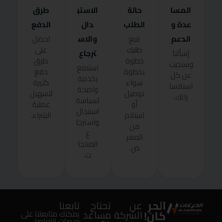
المسا
حالة
الاستب
طرق
عدة و
الطلب
دال
الدفع
الدعم
والاس
تتبع
احصل
طلبك
على
ترجاع
إسألنا
خطوة
طرق
وسنجيب
استمتع
بخطوة
دفع
عن كل
بخدمة
سواء
كثيرة
استفسا
واضحة
توصيل
لتسهيل
راتك.
لسياسة
أو
عملية
استبدال
استلام
الشراء.
واسترجا
من
ع
المعر
المنتجا
ض.
ت.
الحر
عن
تحتاج
تابعنا
كان!
الشركة
مساعد
يمكنك متابعتنا على
منصات التواصل