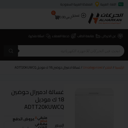
اللغة: العربية
المملكة العربية السعودية
0
تسجيل
ر.س
0.00
عن الحركان
متابعة الطلب
خدمة العملاء
اسئلة متكررة
الرئيسية
/
المتجر
/
Uncategorized
/ غسالة ادميرال حوضين 18 ك موديل ADTT20KUWCQ
غسالة ادميرال حوضين
18 ك موديل
ADTT20KUWCQ
متبقي
0
عروض الدفع
قطع
فقط في
السعر
المتجر