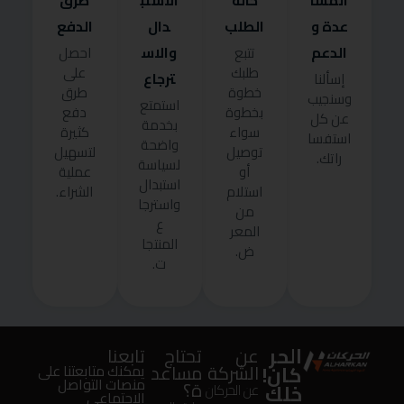
المسا
حالة
الاستب
طرق
عدة و
الطلب
دال
الدفع
الدعم
والاس
تتبع
احصل
طلبك
على
ترجاع
إسألنا
خطوة
طرق
وسنجيب
استمتع
بخطوة
دفع
عن كل
بخدمة
سواء
كثيرة
استفسا
واضحة
توصيل
لتسهيل
راتك.
لسياسة
أو
عملية
استبدال
استلام
الشراء.
واسترجا
من
ع
المعر
المنتجا
ض.
ت.
الحر
عن
تحتاج
تابعنا
كان!
الشركة
مساعد
يمكنك متابعتنا على
منصات التواصل
ة؟
خلك
عن الحركان
الإجتماعى