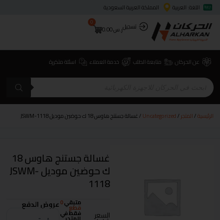
اللغة: العربية
المملكة العربية السعودية
0
تسجيل
ر.س
0.00
عن الحركان
متابعة الطلب
خدمة العملاء
اسئلة متكررة
الرئيسية
/
المتجر
/
Uncategorized
/ غسالة جستنج هاوس 18 ك حوضين موديل JSWM-1118
غسالة جستنج هاوس 18
ك حوضين موديل JSWM-
1118
متبقي
0
عروض الدفع
قطع
فقط في
السعر
المتجر