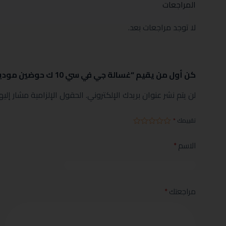
المراجعات
لا توجد مراجعات بعد.
كن أول من يقيم “غسالة جي في سي 10 ك حوضين موديل GVCWM-130KG3”
لن يتم نشر عنوان بريدك الإلكتروني.
الحقول الإلزامية مشار إليها
تقييمك
*
الاسم
*
مراجعتك
*