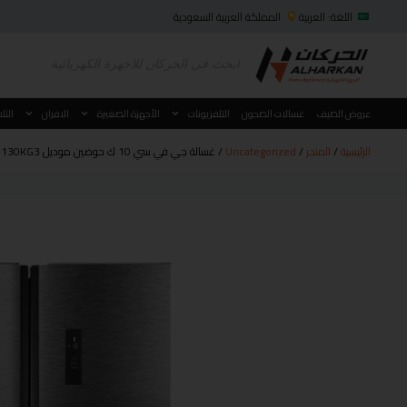
اللغة: العربية
المملكة العربية السعودية
عروض الصيف
غسالات الصحون
التلفزيونات
الأجهزة الصغيرة
الافران
الثل
الرئيسية
/
المتجر
/
Uncategorized
/ غسالة جي في سي 10 ك حوضين موديل GVCWM-130KG3