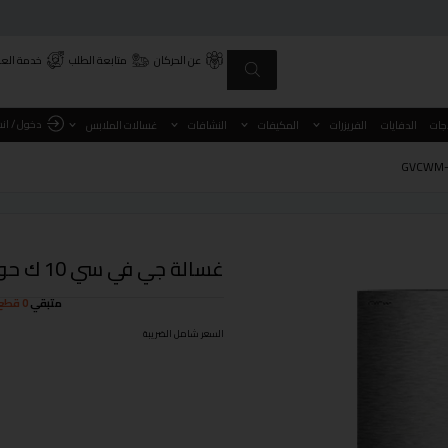
عن الحركان
متابعة الطلب
خدمة العم
دخول / ان
اجات
الدفايات
الفريزرات
المكيفات
النشافات
غسالات الملابس
غسالة جي في سي 10 ك حوضين موديل GVCWM-130KG3
متبقي
0 قطع
السعر شامل الضريبة