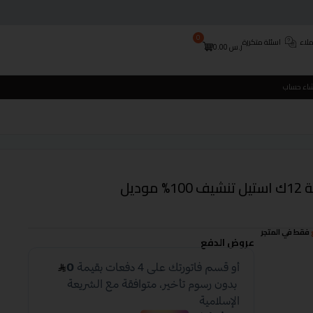
0
لاء
اسئلة متكررة
ر.س
0.00
شاء حساب
غسالة ميديا اتوماتيك امامية 12ك استيل تنشيف 100% موديل
فقط في المتجر
عروض الدفع