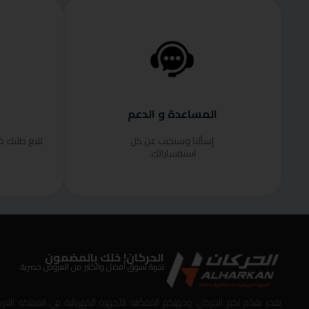
المساعدة و الدعم
إسألنا وسنجيب عن كل
تتبع طلبك 
استفساراتك.
الحركان! خلك بالمضمون
تجربة تسوق أفضل والكثير من العروض حصرية.
بفخر نقدّم لكم الحركان: وجهتكم المفضّلة للأجهزة الكهربائية في المملكة العربي