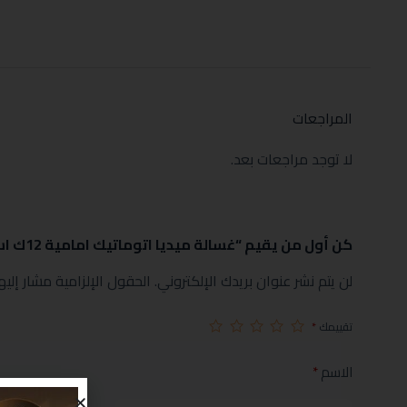
المراجعات
لا توجد مراجعات بعد.
كن أول من يقيم “غسالة ميديا اتوماتيك امامية 12ك استيل تنشيف 100% موديل MF200D120W1TSA”
لن يتم نشر عنوان بريدك الإلكتروني.
الحقول الإلزامية مشار إليها
تقييمك
*
الاسم
*