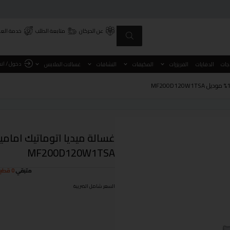
عن الحركان
متابعة الطلب
خدمة العم
دخول / ان
اجات
الدفايات
الفريزرات
المكيفات
النشافات
غسالات الملابس
MF200D120W1TSA
متبقي
0 قطع
السعر شامل الضريبة