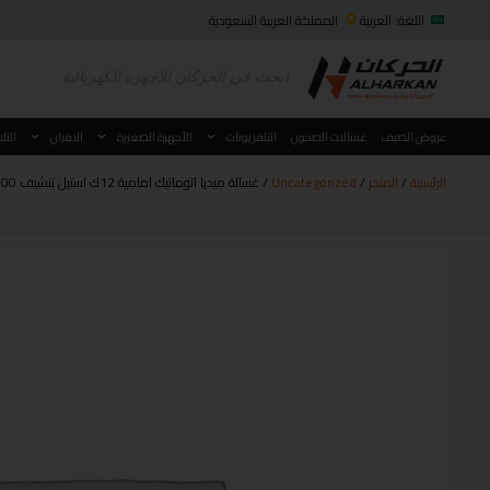
اللغة: العربية
المملكة العربية السعودية
عروض الصيف
غسالات الصحون
التلفزيونات
الأجهزة الصغيرة
الافران
الثل
الرئيسية
/
المتجر
/
Uncategorized
/ غسالة ميديا اتوماتيك امامية 12ك استيل تنشيف 100% موديل MF200D120W1TSA