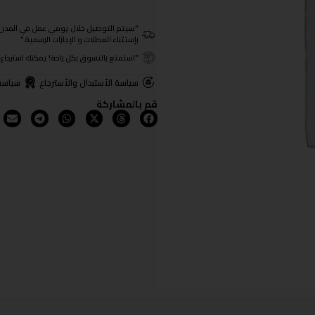
"سيتم التوصيل خلال يومي عمل في المدن الرئيسية ومن 3- 4
بإستثناء العطلات و الإجازات الرسمية."
"استمتع بالتسوق بكل راحة! يمكنك استرجاع المنتجات خلال 3 أيام من تا
سياسة الأستبدال والأسترجاع
سياسة
قم بالمشاركة