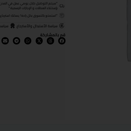
"سيتم التوصيل خلال يومي عمل في المدن الرئيسية ومن 3- 4
بإستثناء العطلات و الإجازات الرسمية."
"استمتع بالتسوق بكل راحة! يمكنك استرجاع المنتجات خلال 3 أيام من تا
سياسة الأستبدال والأسترجاع
سياسة
قم بالمشاركة