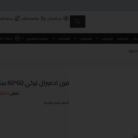
عن الحركان
متابعة الطلب
خدمة العم
دخول / ان
اجات
الدفايات
الفريزرات
المكيفات
النشافات
غسالات الملابس
فرن ادميرال تركي 60*60 ستيل موديل ADFT6402GFZM
متبقي
0 قطع
السعر شامل الضريبة