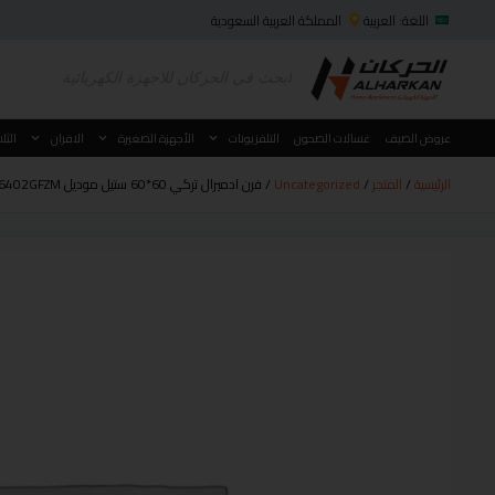
اللغة: العربية
المملكة العربية السعودية
عروض الصيف
غسالات الصحون
التلفزيونات
الأجهزة الصغيرة
الافران
الثل
الرئيسية
/
المتجر
/
Uncategorized
/ فرن ادميرال تركي 60*60 ستيل موديل ADFT6402GFZM