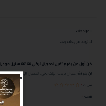
المراجعات
لا توجد مراجعات بعد.
كن أول من يقيم “فرن ادميرال تركي 60*60 ستيل موديل ADFT6402GFZM”
لن يتم نشر عنوان بريدك الإلكتروني.
الحقول الإلزامية مشار إليها
تقييمك
*
الاسم
*