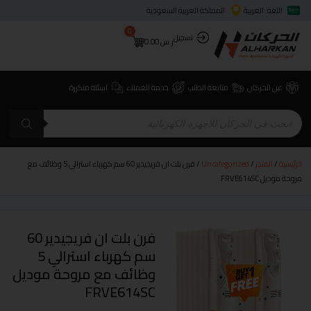
اللغة: العربية
المملكة العربية السعودية
0
تسجيل
ر.س
0.00
عن الحركان
متابعة الطلب
خدمة العملاء
اسئلة متكررة
الرئيسية
/
المتجر
/
Uncategorized
/ فرن بلت ان فريجيدير 60 سم كهرباء استرالي 5 وظائف مع
مروحة موديل FRVE614SC
فرن بلت ان فريجيدير 60
سم كهرباء استرالي 5
وظائف مع مروحة موديل
FRVE614SC