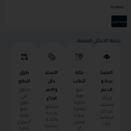
t
Product
قراءة المزيد
قرا
خدمة الحركان المميزة
المسا
حالة
الاستب
طرق
عدة و
الطلب
دال
الدفع
الدعم
والاس
تتبع
احصل
طلبك
على
ترجاع
إسألنا
خطوة
طرق
وسنجيب
استمتع
بخطوة
دفع
عن كل
بخدمة
سواء
كثيرة
استفسا
واضحة
توصيل
لتسهيل
راتك.
لسياسة
أو
عملية