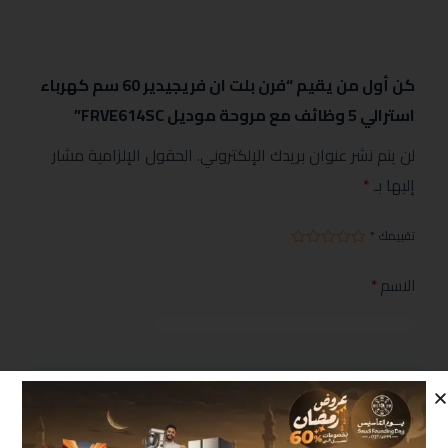
كن أول من يقيم “فرن بلت ان فريجيدير 60 سم كهرباء
استرالي 5 وظائف مع مروحة موديل FRVE614SC”
لن يتم نشر عنوان بريدك الإلكتروني.
الحقول الإلزامية مشار
إليها بـ
*
تقييمك
*
الاسم
*
البريد الإلكتروني
*