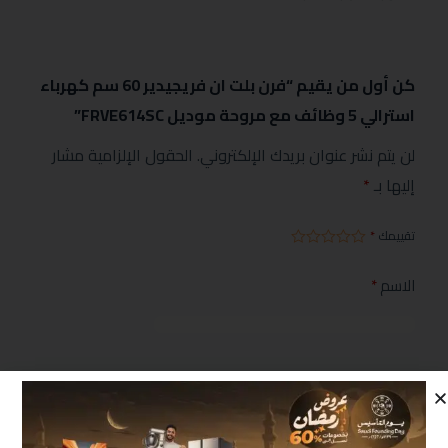
كن أول من يقيم “فرن بلت ان فريجيدير 60 سم كهرباء
استرالي 5 وظائف مع مروحة موديل FRVE614SC”
لن يتم نشر عنوان بريدك الإلكتروني.
الحقول الإلزامية مشار
إليها بـ
*
تقييمك
*
الاسم
*
البريد الإلكتروني
*