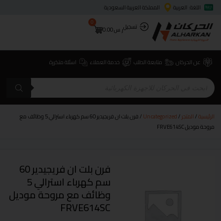
اللغة: العربية
المملكة العربية السعودية
0
تسجيل
ر.س
0.00
عن الحركان
متابعة الطلب
خدمة العملاء
اسئلة متكررة
الرئيسية
/
المتجر
/
Uncategorized
/ فرن بلت ان فريجيدير 60 سم كهرباء استرالي 5 وظائف مع
مروحة موديل FRVE614SC
فرن بلت ان فريجيدير 60
سم كهرباء استرالي 5
وظائف مع مروحة موديل
FRVE614SC