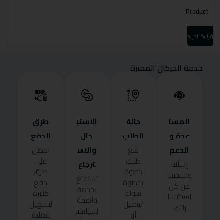
t
Product
قراءة المزيد
قرا
خدمة الحركان المميزة
المسا
حالة
الاستب
طرق
عدة و
الطلب
دال
الدفع
الدعم
والاس
تتبع
احصل
طلبك
على
ترجاع
إسألنا
خطوة
طرق
وسنجيب
استمتع
بخطوة
دفع
عن كل
بخدمة
سواء
كثيرة
استفسا
واضحة
توصيل
لتسهيل
راتك.
لسياسة
أو
عملية