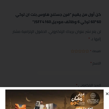
كن أول من يقيم “فرن جستنج هاوس بلت ان تركي
60*60 تركي 6 وظائف موديل JSFF4160”
لن يتم نشر عنوان بريدك الإلكتروني.
الحقول الإلزامية مشار
إليها بـ
*
تقييمك
*
الاسم
*
البريد الإلكتروني
*
مراجعتك
*