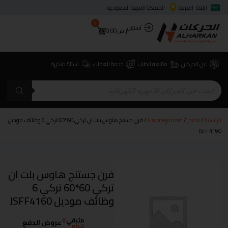
اللغة: العربية
المملكة العربية السعودية
0
تسجيل
ر.س
0.00
عن الحركان
متابعة الطلب
خدمة العملاء
اسئلة متكررة
الرئيسية
/
المتجر
/
Uncategorized
/ فرن جستنج هاوس بلت ان تركي 60*60 تركي 6 وظائف موديل
JSFF4160
فرن جستنج هاوس بلت ان
تركي 60*60 تركي 6
وظائف موديل JSFF4160
متبقي
0
عروض الدفع
قطع