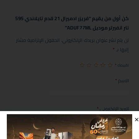
كن أول من يقيم “فريزر ادميرال 21 قدم تايلاندي 595
لتر انفيرتر موديل ADUF77ML”
لن يتم نشر عنوان بريدك الإلكتروني.
الحقول الإلزامية مشار
إليها بـ
*
تقييمك
*
الاسم
*
البريد الإلكتروني
*
مراجعتك
*