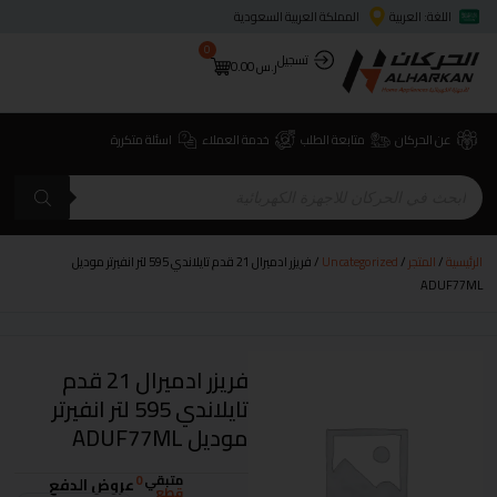
اللغة: العربية
المملكة العربية السعودية
0
تسجيل
ر.س
0.00
عن الحركان
متابعة الطلب
خدمة العملاء
اسئلة متكررة
الرئيسية
/
المتجر
/
Uncategorized
/ فريزر ادميرال 21 قدم تايلاندي 595 لتر انفيرتر موديل
ADUF77ML
فريزر ادميرال 21 قدم
تايلاندي 595 لتر انفيرتر
موديل ADUF77ML
متبقي
0
عروض الدفع
قطع