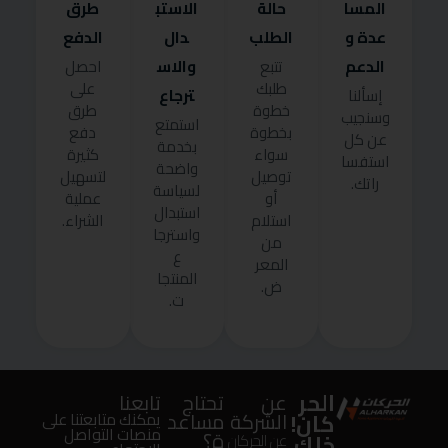
المسا
حالة
الاستب
طرق
عدة و
الطلب
دال
الدفع
الدعم
والاس
تتبع
احصل
طلبك
على
ترجاع
إسألنا
خطوة
طرق
وسنجيب
استمتع
بخطوة
دفع
عن كل
بخدمة
سواء
كثيرة
استفسا
واضحة
توصيل
لتسهيل
راتك.
لسياسة
أو
عملية
استبدال
استلام
الشراء.
واسترجا
من
ع
المعر
المنتجا
ض.
ت.
الحر
عن
تحتاج
تابعنا
كان!
الشركة
مساعد
يمكنك متابعتنا على
منصات التواصل
ة؟
خلك
عن الحركان