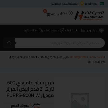
اللغة: العربية
المملكة العربية السعودية
0
تسجيل
ر.س
0.00
عن الحركان
متابعة الطلب
خدمة العملاء
اسئلة متكررة
الرئيسية
/
المتجر
/
Uncategorized
/ فريزر فيشر عامودي 600 لتر 21.2 قدم ابيض انفيرتر موديل
FURFS-800HIW
فريزر فيشر عامودي 600
لتر 21.2 قدم ابيض انفيرتر
موديل FURFS-800HIW
متبقي
0
عروض الدفع
قطع