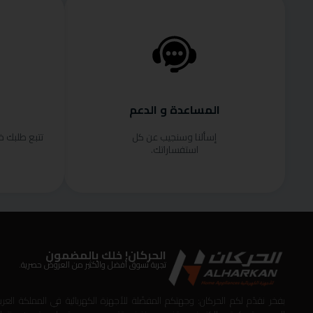
المساعدة و الدعم
إسألنا وسنجيب عن كل
تتبع طلبك 
استفساراتك.
الحركان! خلك بالمضمون
تجربة تسوق أفضل والكثير من العروض حصرية.
بفخر نقدّم لكم الحركان: وجهتكم المفضّلة للأجهزة الكهربائية في المملكة العربي