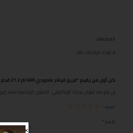
المراجعات
لا توجد مراجعات بعد.
كن أول من يقيم “فريزر فيشر عامودي 600 لتر 21.2 قدم ستيل انفرتر موديل FURFS-800HIS”
لن يتم نشر عنوان بريدك الإلكتروني.
الحقول الإلزامية مشار إليها
تقييمك
*
الاسم
*