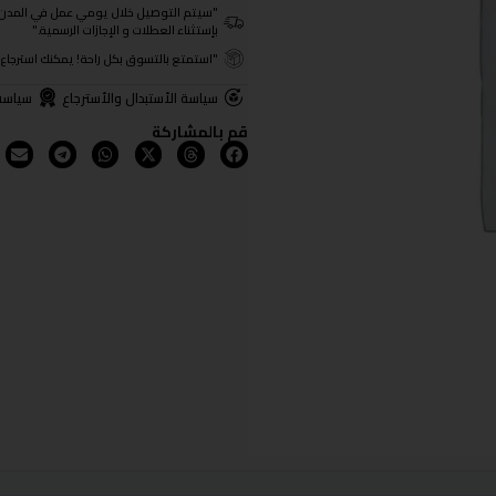
"سيتم التوصيل خلال يومي عمل في المدن الرئيسية ومن 3- 4
بإستثناء العطلات و الإجازات الرسمية."
"استمتع بالتسوق بكل راحة! يمكنك استرجاع المنتجات خلال 3 أيام من تا
سياسة الأستبدال والأسترجاع
سياسة
قم بالمشاركة