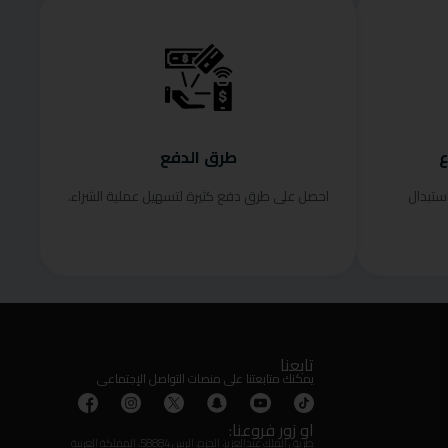
ع
طرق الدفع
ستبدال
احصل على طرق دفع كثيرة لتسهيل عملية الشراء.
تابعنا
يمكنك متابعتنا على منصات التواصل الإجتماعى
او زور فروعنا:
طريق الملك عبدالعزيز، الحزم، الرس 58884، المملكة العربية