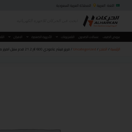
اللغة: العربية
المملكة العربية السعودية
عروض الصيف
غسالات الصحون
التلفزيونات
الأجهزة الصغيرة
الافران
الثل
الرئيسية
/
المتجر
/
Uncategorized
/ فريزر فيشر عامودي 600 لتر 21.2 قدم ستيل انفرتر موديل FURFS-800HIS