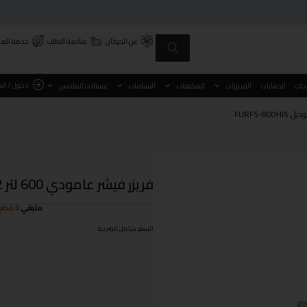
عن الحركان
متابعة الطلب
خدمة العم
دخول / ان
اجات
الدفايات
الفريزرات
المكيفات
النشافات
غسالات الملابس
فريزر فيشر عامودي 600 لتر 21.2 قدم ستيل انفرتر موديل FURFS-800HIS
متبقي
0 قطع
السعر شامل الضريبة