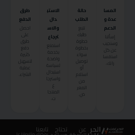
المسا
حالة
الاستب
طرق
عدة و
الطلب
دال
الدفع
الدعم
والاس
تتبع
احصل
طلبك
على
ترجاع
إسألنا
خطوة
طرق
وسنجيب
استمتع
بخطوة
دفع
عن كل
بخدمة
سواء
كثيرة
استفسا
واضحة
توصيل
لتسهيل
راتك.
لسياسة
أو
عملية
استبدال
استلام
الشراء.
واسترجا
من
ع
المعر
المنتجا
ض.
ت.
الحر
عن
تحتاج
تابعنا
الشركة
مساعد
يمكنك متابعتنا على