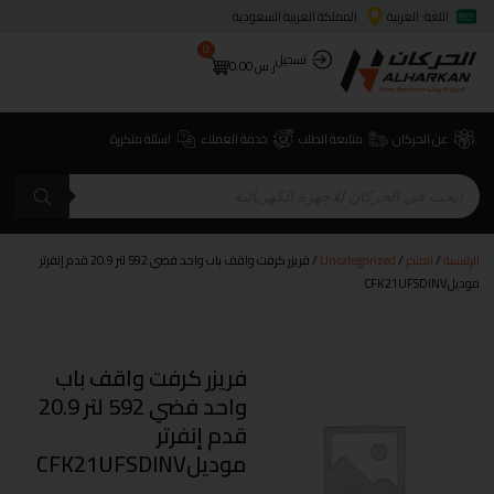
اللغة: العربية
المملكة العربية السعودية
0
تسجيل
ر.س
0.00
عن الحركان
متابعة الطلب
خدمة العملاء
اسئلة متكررة
الرئيسية
/
المتجر
/
Uncategorized
/ فريزر كرفت واقف باب واحد فضي 592 لتر 20.9 قدم إنفرتر
موديلCFK21UFSDINV
فريزر كرفت واقف باب
واحد فضي 592 لتر 20.9
قدم إنفرتر
موديلCFK21UFSDINV