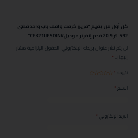
كن أول من يقيم “فريزر كرفت واقف باب واحد فضي
592 لتر 20.9 قدم إنفرتر موديلCFK21UFSDINV”
لن يتم نشر عنوان بريدك الإلكتروني.
الحقول الإلزامية مشار
إليها بـ
*
تقييمك
*
الاسم
*
البريد الإلكتروني
*