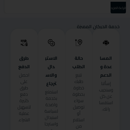
قراءة المزيد
قرا
خدمة الحركان المميزة
المسا
حالة
الاستب
طرق
عدة و
الطلب
دال
الدفع
الدعم
والاس
تتبع
احصل
طلبك
على
ترجاع
إسألنا
خطوة
طرق
وسنجيب
استمتع
بخطوة
دفع
عن كل
بخدمة
سواء
كثيرة
استفسا
واضحة
توصيل
لتسهيل
راتك.
لسياسة
أو
عملية
استبدال
استلام
الشراء.
واسترجا
من