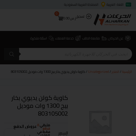
اللغة: العربية
المملكة العربية السعودية
0
تسجيل
ر.س
0.00
عن الحركان
متابعة الطلب
خدمة العملاء
اسئلة متكررة
الرئيسية
/
المتجر
/
Uncategorized
/ كاوية كولن يديوي بخار بيج 1300 وات موديل 803105002
كاوية كولن يديوي بخار
بيج 1300 وات موديل
803105002
متبقي
0
عروض الدفع
قطع
فقط في
السعر
المتجر