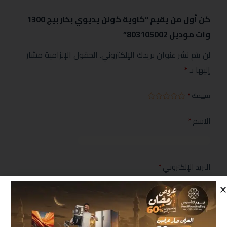
كن أول من يقيم “كاوية كولن يديوي بخار بيج 1300
وات موديل 803105002”
لن يتم نشر عنوان بريدك الإلكتروني.
الحقول الإلزامية مشار
إليها بـ
*
تقييمك
*
الاسم
*
البريد الإلكتروني
*
مراجعتك
*