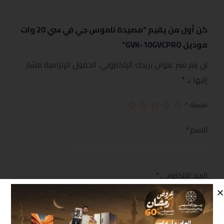
كن أول من يقيم “مصيدة ناموس جي في سي 20 وات
موديل GVK-10GVCPRO”
لن يتم نشر عنوان بريدك الإلكتروني.
الحقول الإلزامية مشار
إليها بـ
*
تقييمك
*
الاسم
*
البريد الإلكتروني
*
مراجعتك
*