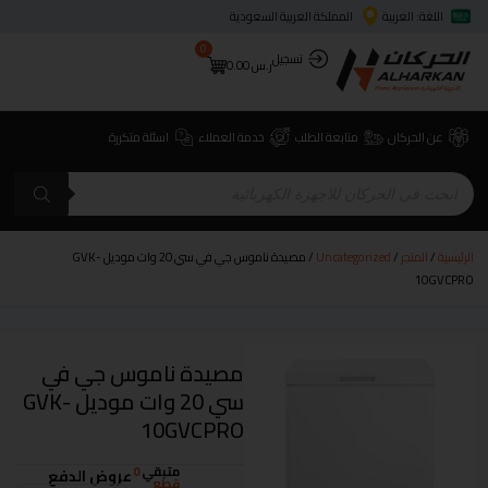
اللغة: العربية
المملكة العربية السعودية
0
تسجيل
ر.س
0.00
عن الحركان
متابعة الطلب
خدمة العملاء
اسئلة متكررة
الرئيسية
/
المتجر
/
Uncategorized
/ مصيدة ناموس جي في سي 20 وات موديل GVK-
10GVCPRO
مصيدة ناموس جي في
سي 20 وات موديل GVK-
10GVCPRO
متبقي
0
عروض الدفع
قطع