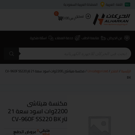
اللغة: العربية
المملكة العربية السعودية
0
تسجيل
ر.س
0.00
عن الحركان
متابعة الطلب
خدمة العملاء
اسئلة متكررة
الرئيسية
/
المتجر
/
Uncategorized
/ مكنسة هيتاشى 2200وات اسود سعة 21 لتر CV-960F SS220
BK
مكنسة هيتاشى
2200وات اسود سعة 21
لتر CV-960F SS220 BK
متبقي
0
عروض الدفع
قطع