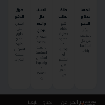
المسا
حالة
الاستب
طرق
عدة و
الطلب
دال
الدفع
الدعم
والاس
تتبع
احصل
طلبك
على
ترجاع
إسألنا
خطوة
طرق
وسنجيب
استمتع
بخطوة
دفع
عن كل
بخدمة
سواء
كثيرة
استفسا
واضحة
توصيل
لتسهيل
راتك.
لسياسة
أو
عملية
استبدال
استلام
الشراء.
واسترجا
من
ع
المعر
المنتجا
ض.
ت.
الحر
عن
تحتاج
تابعنا