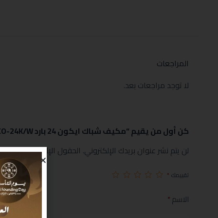
المراجعات
لا توجد مراجعات بعد.
كن أول من يقيم “مكيف شباك ايكون 24 بارد ICO-24K/W”
لن يتم نشر عنوان بريدك الإلكتروني.
الحقول الإلزامية مشار إليها
تقييمك
*
الاسم
*