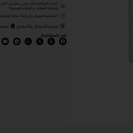
"سيتم التوصيل خلال يومي عمل في المدن الرئيسية ومن 3- 4
بإستثناء العطلات و الإجازات الرسمية."
"استمتع بالتسوق بكل راحة! يمكنك استرجاع المنتجات خلال 3 أيام من تا
سياسة الأستبدال والأسترجاع
سياسة
قم بالمشاركة