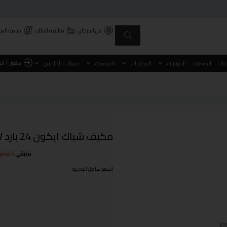
عن الحركان
متابعة الطلب
خدمة العم
دخول / ان
اجات
الدفايات
الفريزرات
المكيفات
النشافات
غسالات الملابس
مكيف شباك ايكون 24 بارد ICO-24K/W
متبقي
0 قطع
السعر شامل الضريبة