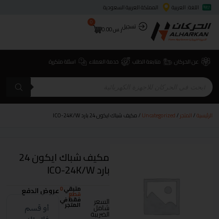
اللغة: العربية
المملكة العربية السعودية
0
تسجيل
ر.س
0.00
عن الحركان
متابعة الطلب
خدمة العملاء
اسئلة متكررة
الرئيسية
/
المتجر
/
Uncategorized
/ مكيف شباك ايكون 24 بارد ICO-24K/W
مكيف شباك ايكون 24
بارد ICO-24K/W
متبقي
0
عروض الدفع
قطع
فقط في
السعر
المتجر
شامل
الضريبة