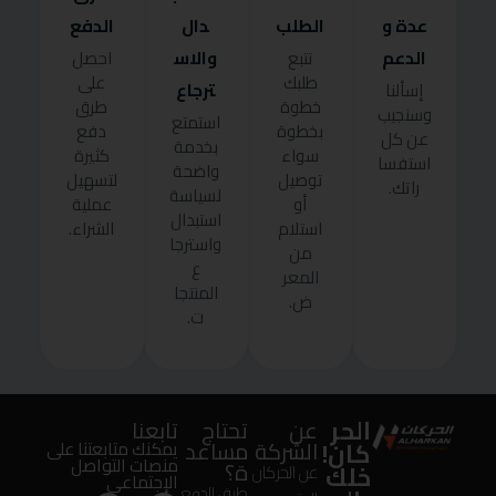
عدة و
الطلب
دال
الدفع
الدعم
والاس
تتبع
احصل
طلبك
على
ترجاع
إسألنا
خطوة
طرق
وسنجيب
استمتع
بخطوة
دفع
عن كل
بخدمة
سواء
كثيرة
استفسا
واضحة
توصيل
لتسهيل
راتك.
لسياسة
أو
عملية
استبدال
استلام
الشراء.
واسترجا
من
ع
المعر
المنتجا
ض.
ت.
الحر
عن
تحتاج
تابعنا
كان!
الشركة
مساعد
يمكنك متابعتنا على
منصات التواصل
ة؟
خلك
عن الحركان
الإجتماعى
طرق الدفع