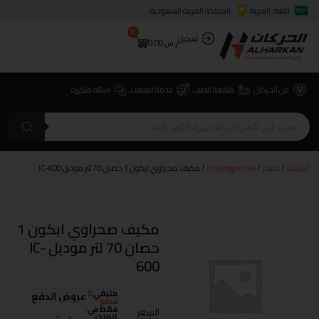
اللغة: العربية
المملكة العربية السعودية
0
تسجيل
ر.س
0.00
عن الحركان
متابعة الطلب
خدمة العملاء
اسئلة متكررة
الرئيسية
/
المتجر
/
Uncategorized
/ مكيف صحراوي ايكون 1 حصان 70 لتر موديل IC-600
مكيف صحراوي ايكون 1
حصان 70 لتر موديل IC-
600
متبقي
0
عروض الدفع
قطع
فقط في
السعر
المتجر