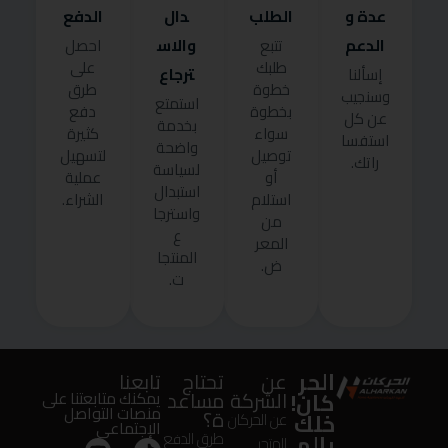
عدة و
الطلب
دال
الدفع
الدعم
والاس
تتبع
احصل
طلبك
على
ترجاع
إسألنا
خطوة
طرق
وسنجيب
استمتع
بخطوة
دفع
عن كل
بخدمة
سواء
كثيرة
استفسا
واضحة
توصيل
لتسهيل
راتك.
لسياسة
أو
عملية
استبدال
استلام
الشراء.
واسترجا
من
ع
المعر
المنتجا
ض.
ت.
الحر
عن
تحتاج
تابعنا
كان!
الشركة
مساعد
يمكنك متابعتنا على
منصات التواصل
ة؟
خلك
عن الحركان
الإجتماعى
بالم
طرق الدفع
المتجر