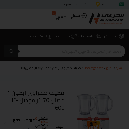
اللغة: العربية
المملكة العربية السعودية
0
تسجيل
ر.س
0.00
عن الحركان
متابعة الطلب
خدمة العملاء
اسئلة متكررة
الرئيسية
/
المتجر
/
Uncategorized
/ مكيف صحراوي ايكون 1 حصان 70 لتر موديل IC-600
مكيف صحراوي ايكون 1
حصان 70 لتر موديل IC-
600
متبقي
0
عروض الدفع
قطع
فقط في
السعر
المتجر