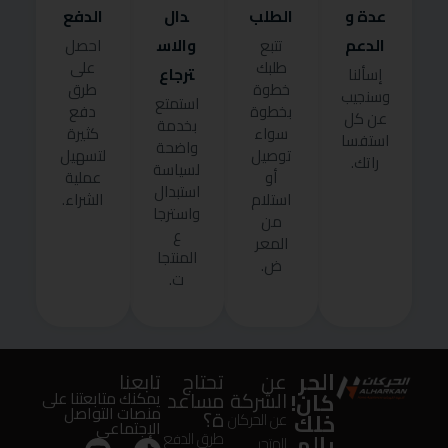
عدة و
الطلب
دال
الدفع
الدعم
والاس
تتبع
احصل
طلبك
على
ترجاع
إسألنا
خطوة
طرق
وسنجيب
استمتع
بخطوة
دفع
عن كل
بخدمة
سواء
كثيرة
استفسا
واضحة
توصيل
لتسهيل
راتك.
لسياسة
أو
عملية
استبدال
استلام
الشراء.
واسترجا
من
ع
المعر
المنتجا
ض.
ت.
الحر
عن
تحتاج
تابعنا
كان!
الشركة
مساعد
يمكنك متابعتنا على
منصات التواصل
ة؟
خلك
عن الحركان
الإجتماعى
بالم
طرق الدفع
المتجر