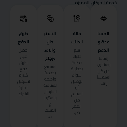
خدمة الحركان المميزة
المسا
حالة
الاستب
طرق
عدة و
الطلب
دال
الدفع
الدعم
والاس
تتبع
احصل
طلبك
على
ترجاع
إسألنا
خطوة
طرق
وسنجيب
استمتع
بخطوة
دفع
عن كل
بخدمة
سواء
كثيرة
استفسا
واضحة
توصيل
لتسهيل
راتك.
لسياسة
أو
عملية
استبدال
استلام
الشراء.
واسترجا
من
ع
المعر
المنتجا
ض.
ت.