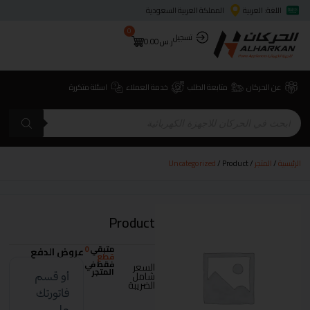
اللغة: العربية
المملكة العربية السعودية
0
تسجيل
ر.س
0.00
عن الحركان
متابعة الطلب
خدمة العملاء
اسئلة متكررة
الرئيسية
/
المتجر
/
/ Product
Uncategorized
Product
متبقي
0
عروض الدفع
قطع
فقط في
السعر
المتجر
شامل
الضريبة