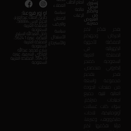
اتمام الطلب
تسوق
العملاء
أفضل
قائمة
والكثير
او زور فروعنا:
سياسة
من
الرغبات
طريق الملك عبدالعزيز،
الضمان
العروض
الحزم، الرس 58884،
حصرية.
والتركيب
المملكة العربية
بفخر نقدّم لكم
السعودية
سياسة
زامل العبدالله السليم،
الحركان: وجهتكم
الأستبدال
الفيضة، عنيزة 56241،
المفضّلة للأجهزة
المملكة العربية
والأسترجاع
السعودية
الكهربائية في
شارع محمد عبدالله
المملكة العربية
القاضي، الشرقية، عنيزة
56439، المملكة العربية
السعودية. كمتجر
السعودية
إلكتروني متخصص،
نفخر بتقديم
مجموعة واسعة
من منتجات الجودة
العالية لتلبية جميع
احتياجات منزلكم.
سواء كانت غسالات
أوتوماتيكية، ثلاجات،
مايكروويف، وغيرها،
فإنّنا نقدّمها لكم