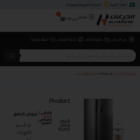
اللغة: العربية
المملكة العربية السعودية
0
تسجيل
ر.س
0.00
عن الحركان
متابعة الطلب
خدمة العملاء
اسئلة متكررة
الرئيسية
/
المتجر
/
/ Product
Uncategorized
Product
متبقي
0
عروض الدفع
قطع
فقط في
السعر
المتجر
شامل
الضريبة