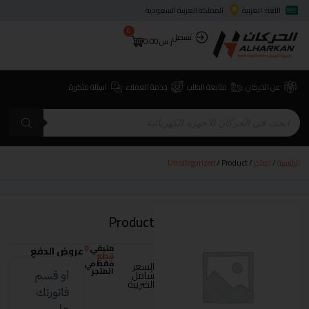
اللغة: العربية
المملكة العربية السعودية
0
تسجيل
ر.س
0.00
عن الحركان
متابعة الطلب
خدمة العملاء
اسئلة متكررة
الرئيسية
/
المتجر
/
/ Product
Uncategorized
Product
متبقي
0
عروض الدفع
قطع
فقط في
السعر
المتجر
شامل
الضريبة