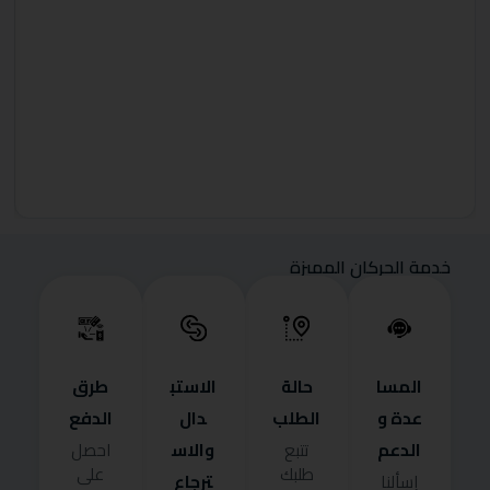
خدمة الحركان المميزة
المسا
حالة
الاستب
طرق
عدة و
الطلب
دال
الدفع
الدعم
والاس
تتبع
احصل
طلبك
على
ترجاع
إسألنا