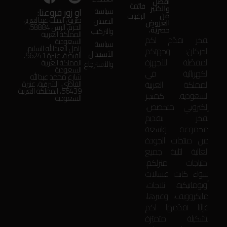
أفضل
قائمة
والكثير
او زور فروعنا:
سياسة
من
الرغبات
طريق الملك عبدالعزيز،
الضمان
العروض
الحزم، الرس 58884،
حصرية.
والتركيب
المملكة العربية
بفخر نقدّم لكم
السعودية
سياسة
زامل العبدالله السليم،
الحركان: وجهتكم
الأستبدال
الفيضة، عنيزة 56241،
المفضّلة للأجهزة
المملكة العربية
والأسترجاع
السعودية
الكهربائية في
شارع محمد عبدالله
المملكة العربية
القاضي، الشرقية، عنيزة
56439، المملكة العربية
السعودية. كمتجر
السعودية
إلكتروني متخصص،
نفخر بتقديم
مجموعة واسعة
من منتجات الجودة
العالية لتلبية جميع
احتياجات منزلكم.
سواء كانت غسالات
أوتوماتيكية، ثلاجات،
مايكروويف، وغيرها،
فإنّنا نقدّمها لكم
بتشكيلة متميّزة