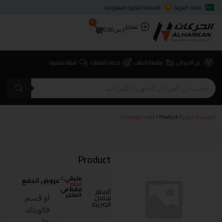
اللغة: العربية
المملكة العربية السعودية
0
تسجيل
ر.س
0.00
عن الحركان
متابعة الطلب
خدمة العملاء
اسئلة متكررة
الرئيسية
/
المتجر
/
/ Product
Uncategorized
Product
متبقي
0
عروض الدفع
قطع
فقط في
السعر
المتجر
شامل
الضريبة