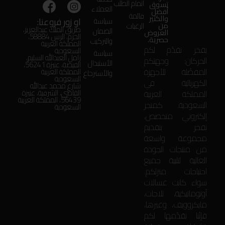
اتمام الطلب
تسوق
العملاء
أفضل
قائمة
والكثير
او زور فروعنا:
سياسة
من
الرغبات
طريق الملك عبدالعزيز،
الضمان
العروض
الحزم، الرس 58884،
حصرية.
والتركيب
المملكة العربية
بفخر نقدّم لكم
السعودية
سياسة
زامل العبدالله السليم،
الحركان: وجهتكم
الأستبدال
الفيضة، عنيزة 56241،
المفضّلة للأجهزة
المملكة العربية
والأسترجاع
السعودية
الكهربائية في
شارع محمد عبدالله
المملكة العربية
القاضي، الشرقية، عنيزة
56439، المملكة العربية
السعودية. كمتجر
السعودية
إلكتروني متخصص،
نفخر بتقديم
مجموعة واسعة
من منتجات الجودة
العالية لتلبية جميع
احتياجات منزلكم.
سواء كانت غسالات
أوتوماتيكية، ثلاجات،
مايكروويف، وغيرها،
فإنّنا نقدّمها لكم