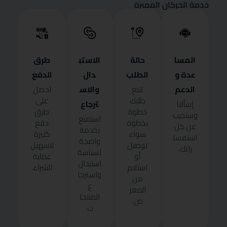
خدمة الحركان المميزة
المسا
حالة
الاستب
طرق
عدة و
الطلب
دال
الدفع
الدعم
والاس
تتبع
احصل
طلبك
على
ترجاع
إسألنا
خطوة
طرق
وسنجيب
استمتع
بخطوة
دفع
عن كل
بخدمة
سواء
كثيرة
استفسا
واضحة
توصيل
لتسهيل
راتك.
لسياسة
أو
عملية
استبدال
استلام
الشراء.
واسترجا
من
ع
المعر
المنتجا
ض.
ت.