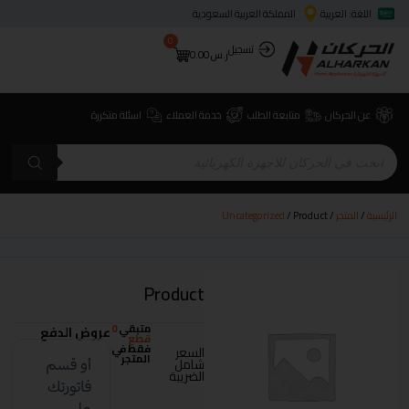
اللغة: العربية
المملكة العربية السعودية
0
تسجيل
ر.س
0.00
عن الحركان
متابعة الطلب
خدمة العملاء
اسئلة متكررة
الرئيسية
/
المتجر
/
/ Product
Uncategorized
Product
متبقي
0
عروض الدفع
قطع
فقط في
السعر
المتجر
شامل
الضريبة